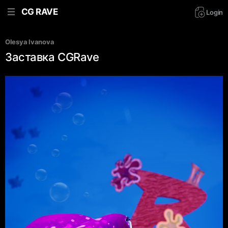
CG RAVE
Login
Olesya Ivanova
Заставка CGRave