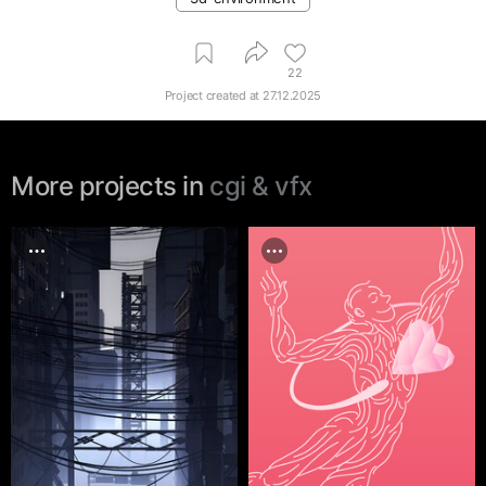
22
Project created at
27.12.2025
More projects in
cgi & vfx