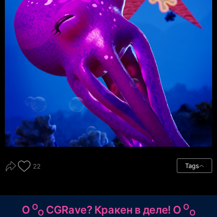
Tags
22
O
O
O
CGRave? Кракен в деле! O
O
O