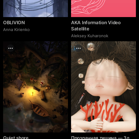
OBLIVION
AKA Information Video
Satellite
Anna Kirienko
Aleksey Kuharonok
Quiet shore
Прозрачная тишина — 3д