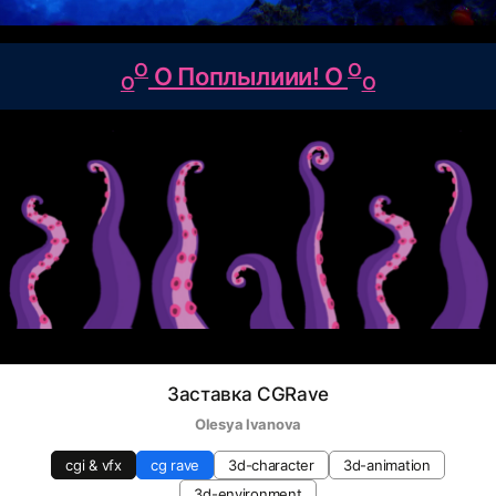
O
O
O Поплылиии! O
O
O
Заставка CGRave
Olesya Ivanova
cgi & vfx
cg rave
3d-character
3d-animation
3d-environment