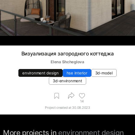
Визуализация загородного коттеджа
Elena Shcheglova
environment design
hse interior
3d-model
3d-environment
14
Project created at
30.08.2023
More projects in
environment design