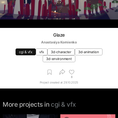
Glaze
Anastasiya Kornienko
cgi & vfx
vfx
3d-character
3d-animation
3d-environment
8
Project created at
29.10.2025
More projects in
cgi & vfx