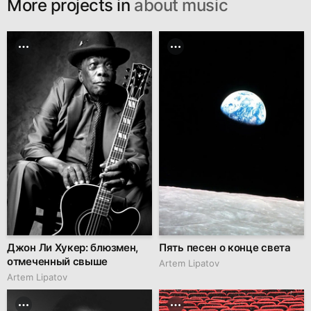
More projects in
about music
Джон Ли Хукер: блюзмен,
Пять песен о конце света
отмеченный свыше
Artem Lipatov
Artem Lipatov