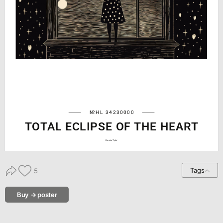
№HL 34230000
TOTAL ECLIPSE OF THE HEART
Bonnie Tyler
Tags
5
Buy → poster