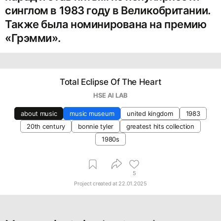
синглом в 1983 году в Великобритании.
Также была номинирована на премию
«Грэмми».
Total Eclipse Of The Heart
HSE AI LAB
about music
music museum
united kingdom
1983
20th century
bonnie tyler
greatest hits collection
1980s
5
Project created at
22.01.2025