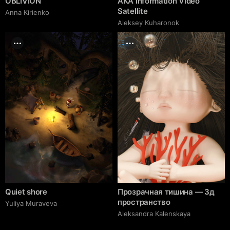
OBLIVION
AKA Information Video
Satellite
Anna Kirienko
Aleksey Kuharonok
Quiet shore
Прозрачная тишина — 3д
пространство
Yuliya Muraveva
Aleksandra Kalenskaya