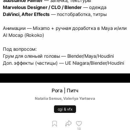
Substance Painter
Marvelous Designer / CLO / Blender
DaVinci, After Effects
— постобработка, титры
Анимации — Mixamo + ручная доработка в Maya и/или
AI Mocap (Rokoko)
Под вопросом:
Грум для оленьей головы — Blender/Maya/Houdini
Доп. эффекты (частицы) — UE Niagara/Blender/Houdini
Рога | Питч
Natalia Serous
, 
Valeriya Yartseva
cgi & vfx
13