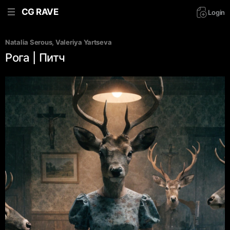
CG RAVE
Login
Natalia Serous
, 
Valeriya Yartseva
Рога | Питч