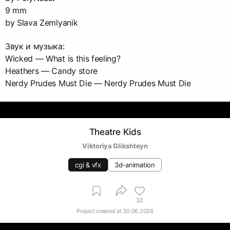
9 mm
by Slava Zemlyanik
Звук и музыка:
Wicked — What is this feeling?
Heathers — Candy store
Nerdy Prudes Must Die — Nerdy Prudes Must Die
Theatre Kids
Viktoriya Glikshteyn
cgi & vfx
3d-animation
32
Project created at
30.06.2026