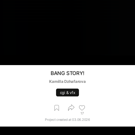
BANG STORY!
Kamilla Dzhafarova
cgi & vfx
17
Project created at
03.06.2026