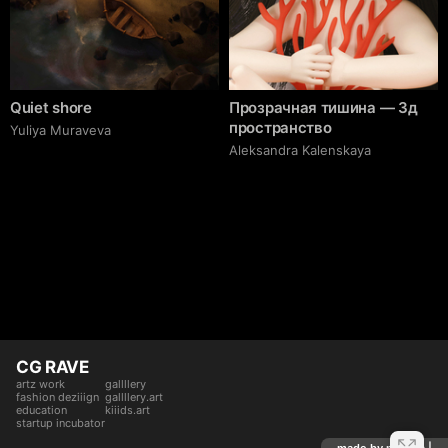
Quiet shore
Прозрачная тишина — 3д
пространство
Yuliya Muraveva
Aleksandra Kalenskaya
CG RAVE
artz work
gallllery
fashion deziiign
gallllery.art
education
kiiids.art
startup incubator