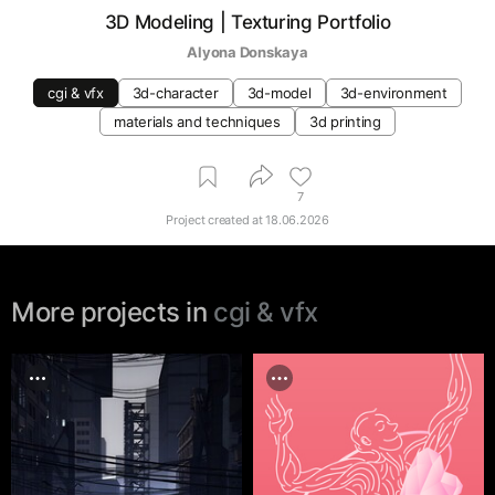
3D Modeling | Texturing Portfolio
Alyona Donskaya
cgi & vfx
3d-character
3d-model
3d-environment
materials and techniques
3d printing
7
Project created at
18.06.2026
More projects in
cgi & vfx