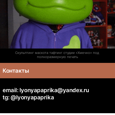
Скульптинг маскота тафтинг студии «Хмечно» под 
полноразмерную печать
Контакты
email: lyonyapaprika@yandex.ru
tg: @lyonyapaprika