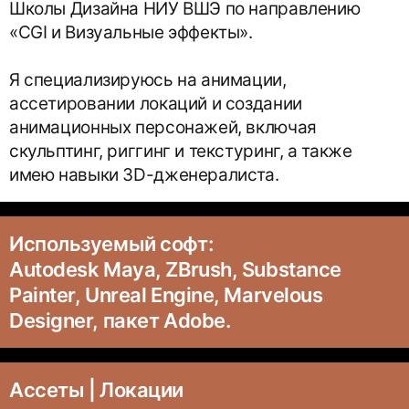
Школы Дизайна НИУ ВШЭ по направлению
«CGI и Визуальные эффекты».
Я специализируюсь на анимации,
ассетировании локаций и создании
анимационных персонажей, включая
скульптинг, риггинг и текстуринг, а также
имею навыки 3D-дженералиста.
Используемый софт:
Autodesk Maya, ZBrush, Substance
Painter, Unreal Engine, Marvelous
Designer, пакет Adobe.
Ассеты | Локации