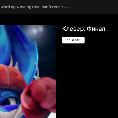
award cg wave
cg rave conference
Клевер. Финал
cgi & vfx