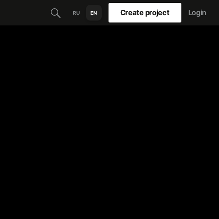
Create project
Login
RU
EN