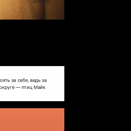
ять за себя, ведь за
 округе — птиц Майк