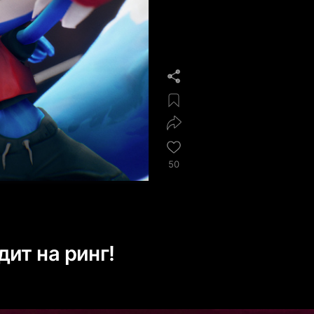
50
ит на ринг!