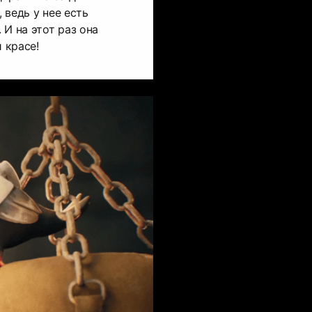
, ведь у нее есть
И на этот раз она
 красе!