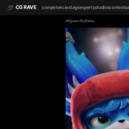
CG RAVE
competencies
tags
experts
studios
contests
Artyom Rozhkov