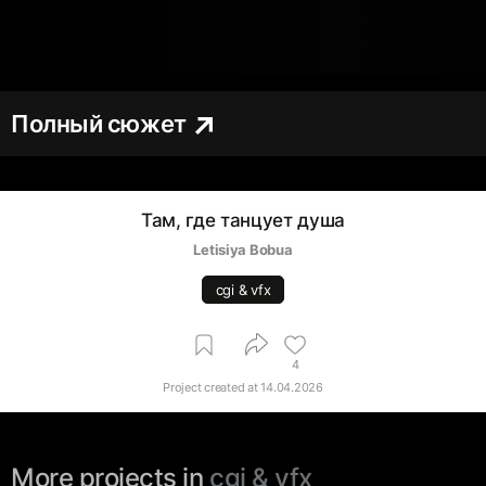
Полный сюжет
Там, где танцует душа
Letisiya Bobua
cgi & vfx
4
Project created at
14.04.2026
More projects in
cgi & vfx