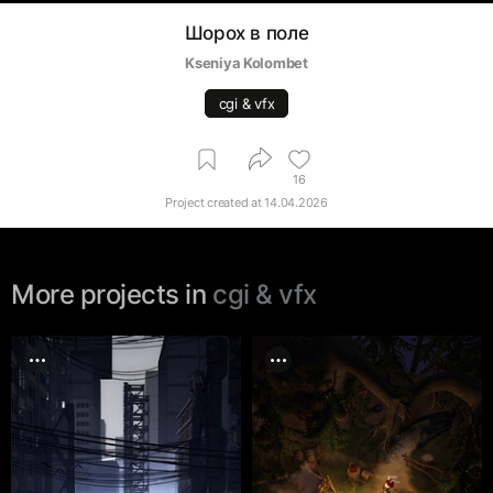
Шорох в поле
Kseniya Kolombet
cgi & vfx
16
Project created at
14.04.2026
More projects in
cgi & vfx