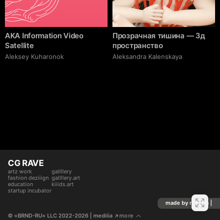
AKA Information Video
Прозрачная тишина — 3д
Satellite
пространство
Aleksey Kuharonok
Aleksandra Kalenskaya
CG RAVE
artz work
gallllery
fashion deziiign
gallllery.art
education
kiiids.art
startup incubator
made by mediiia |
© «BRND-RU» LLC 2022-2026
 | mediiia 
more
↗