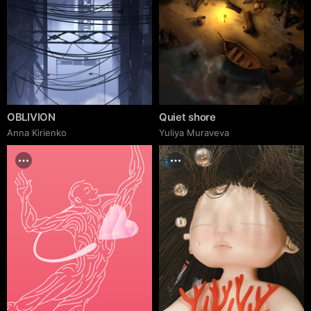
OBLIVION
Quiet shore
Anna Kirienko
Yuliya Muraveva