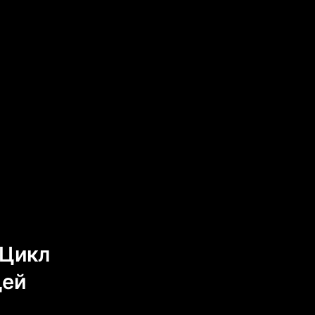
«Цикл
щей