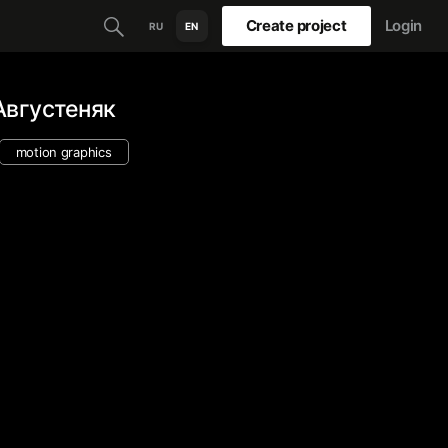
Create project
Login
RU
EN
Августеняк
motion graphics