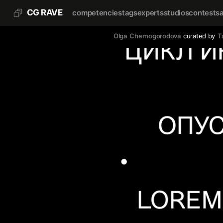
CG RAVE
competencies
tags
experts
studios
contests
Olga  Chernogorodova
curated by
T