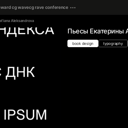
award cg wave
cg rave conference
at'iana Аleksandrova
Пьесы Екатерины 
book design
typography