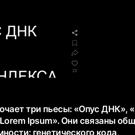
22
ючает три пьесы: «Опус ДНК», 
«Lorem Ipsum». Они связаны об
ности: генетического кода,