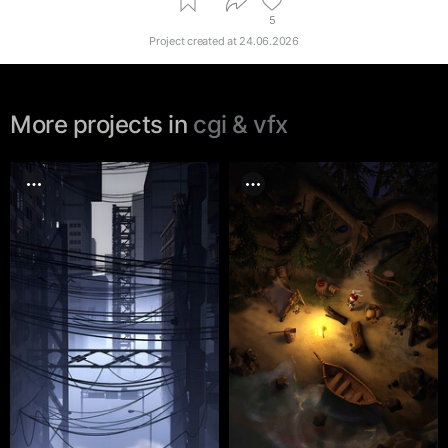
5
Project created at
24.06.2026
More projects in
cgi & vfx