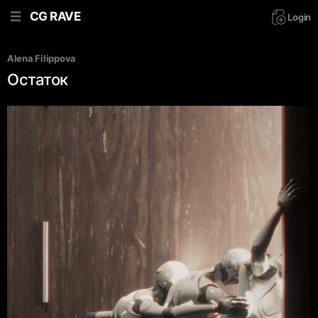
CG RAVE
Login
Alena Filippova
Остаток