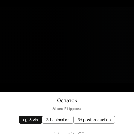
Остаток
Alena Filippova
cgi & vfx
3d-animation
3d postproduction