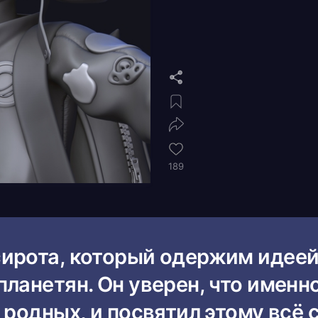
189
ирота, который одержим идее
ланетян. Он уверен, что именн
 родных, и посвятил этому всё 