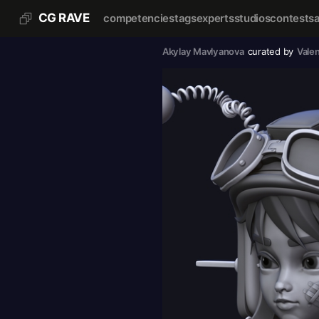
CG RAVE
competencies
tags
experts
studios
contests
Akylay Mavlyanova
curated by
Vale