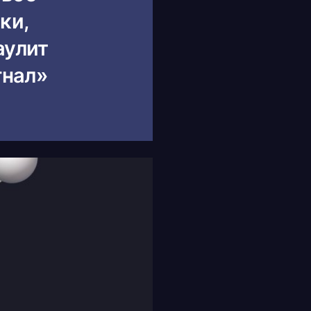
ки,
аулит
гнал»