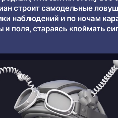
иан строит самодельные ловуш
ики наблюдений и по ночам кар
 и поля, стараясь «поймать си