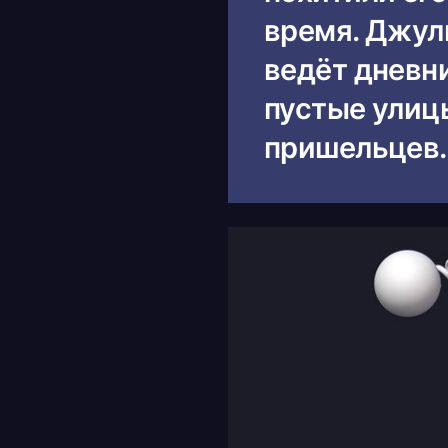
время. Джул
ведёт дневн
пустые улицы
пришельцев.