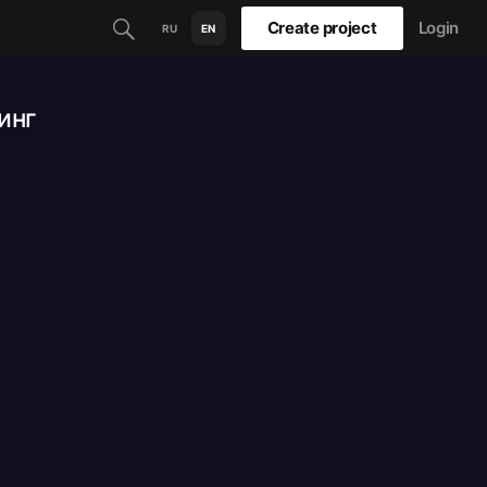
Create project
Login
RU
EN
инг