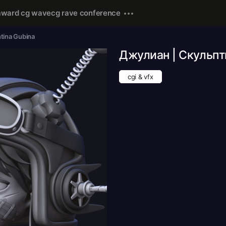
award cg wave
cg rave conference
ntina Gubina
Джулиан | Скульпт
cgi & vfx