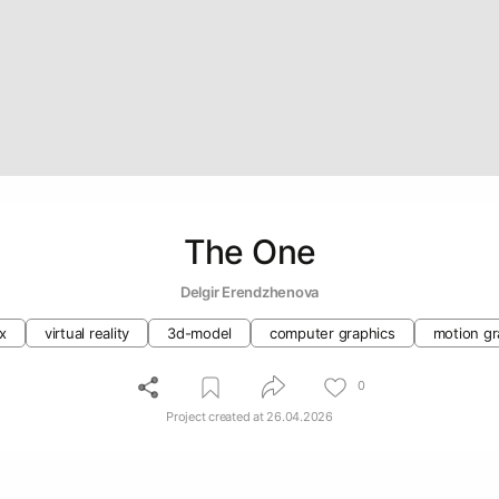
The One
Delgir Erendzhenova
x
virtual reality
3d-model
computer graphics
motion gr
0
Project created at
26.04.2026