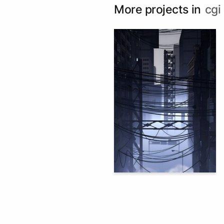
More projects in
cgi
95
Anna Kirienko