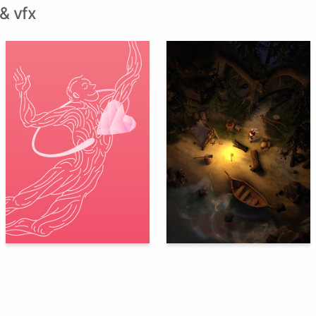
 & vfx
70
75
Aleksey Kuharonok
Yuliya Muraveva