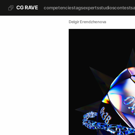
CG RAVE
competencies
tags
experts
studios
contests
Delgir Erendzhenova