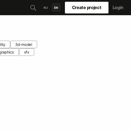
Create project
Login
RU
EN
lity
3d-model
graphics
vfx