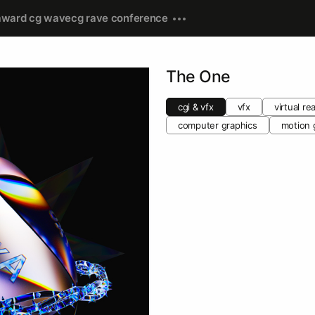
award cg wave
cg rave conference
The One
cgi & vfx
vfx
virtual rea
computer graphics
motion 