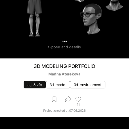
0
t-pose and details
3D MODELING PORTFOLIO
Marina Aterekova
cgi & vfx
3d-model
3d-environment
11
Project created at
07.06.2026