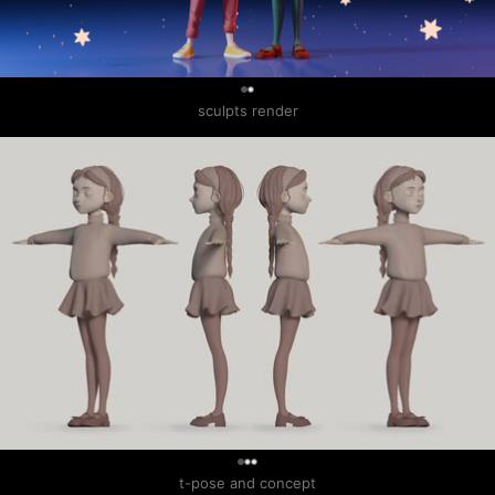
0
sculpts render
0
t-pose and concept