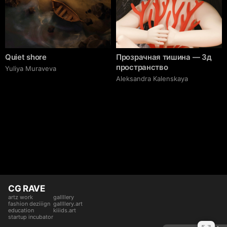
Quiet shore
Прозрачная тишина — 3д
пространство
Yuliya Muraveva
Aleksandra Kalenskaya
CG RAVE
artz work
gallllery
fashion deziiign
gallllery.art
education
kiiids.art
startup incubator