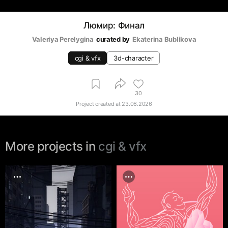
Люмир: Финал
Valeriya Perelygina
curated by
Ekaterina Bublikova
cgi & vfx
3d-character
30
Project created at
23.06.2026
More projects in
cgi & vfx