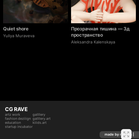
Quiet shore
Прозрачная тишина — 3д
пространство
Yuliya Muraveva
Aleksandra Kalenskaya
CG RAVE
artz work
gallllery
fashion deziiign
gallllery.art
education
kiiids.art
startup incubator
made by mediiia |