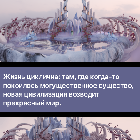
Жизнь циклична: там, где когда-то
покоилось могущественное существо,
новая цивилизация возводит
прекрасный мир.