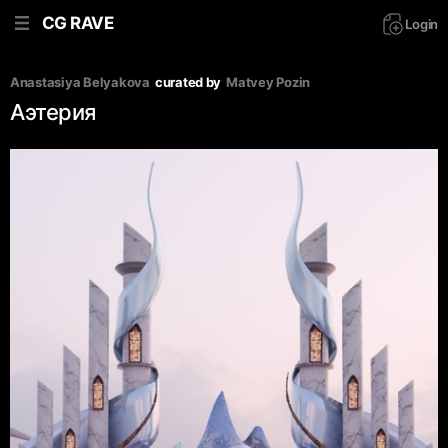
CG RAVE
Login
Anastasiya Belyakova
curated by
Matvey Pozin
Аэтерия