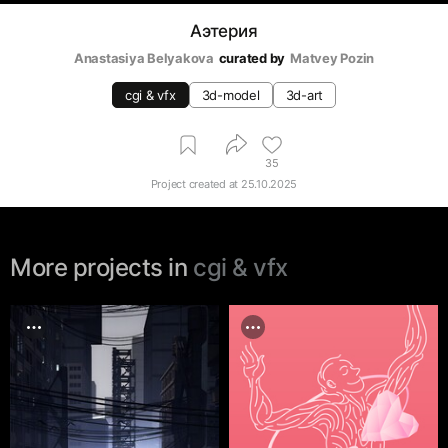
Аэтерия
Anastasiya Belyakova
curated by
Matvey Pozin
cgi & vfx
3d-model
3d-art
35
Project created at
25.10.2025
More projects in
cgi & vfx