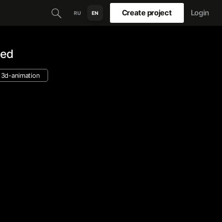
Create project
Login
RU
EN
ted
3d-animation