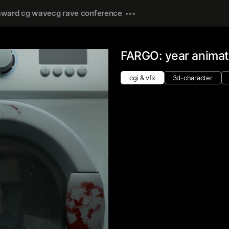
award cg wave
cg rave conference
FARGO: year anima
cgi & vfx
3d-character