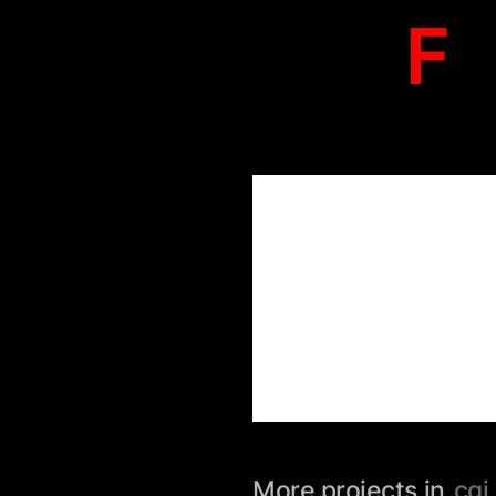
F 
More projects in
cgi