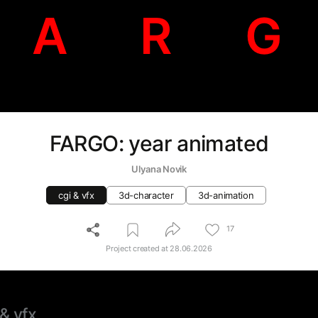
A R G
FARGO: year animated
Ulyana Novik
cgi & vfx
3d-character
3d-animation
17
Project created at
28.06.2026
 & vfx