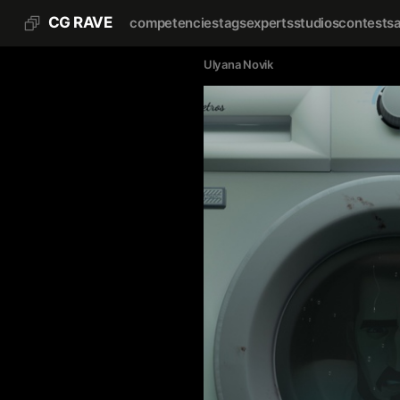
CG RAVE
competencies
tags
experts
studios
contests
Ulyana Novik