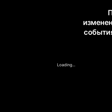
По прос
изменены. 
события бы
п
Loading...