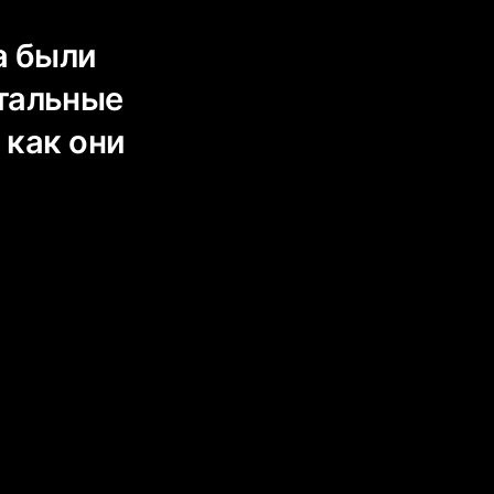
 были
тальные
как они