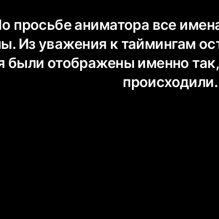
ьбе аниматора все имена
Из уважения к таймингам ос
ли отображены именно так, 
роисходили.