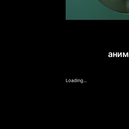
Событи
анимирова
Loading...