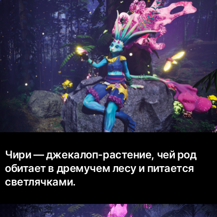
Чири — джекалоп-растение, чей род
обитает в дремучем лесу и питается
светлячками.