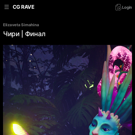
CG RAVE
Login
Elizaveta Simahina
Чири | Финал