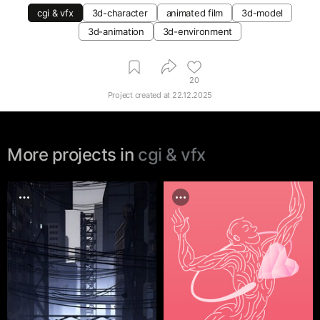
cgi & vfx
3d-character
animated film
3d-model
3d-animation
3d-environment
20
Project created at
22.12.2025
More projects in
cgi & vfx