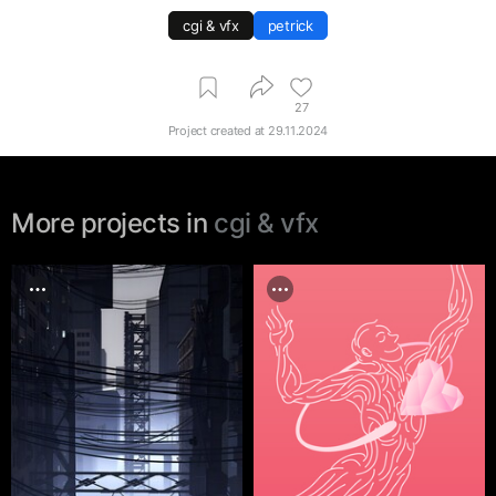
cgi & vfx
petrick
27
Project created at
29.11.2024
More projects in
cgi & vfx