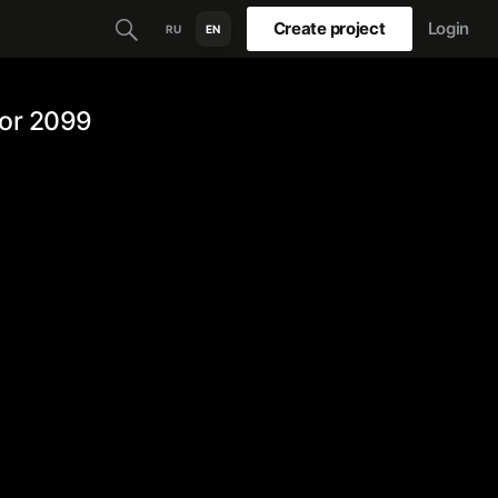
Create project
Login
RU
EN
or 2099