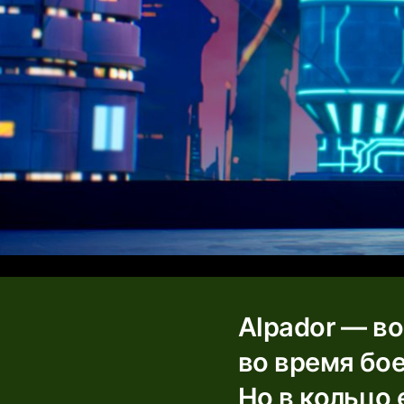
Alpador — в
во время бо
Но в кольцо 