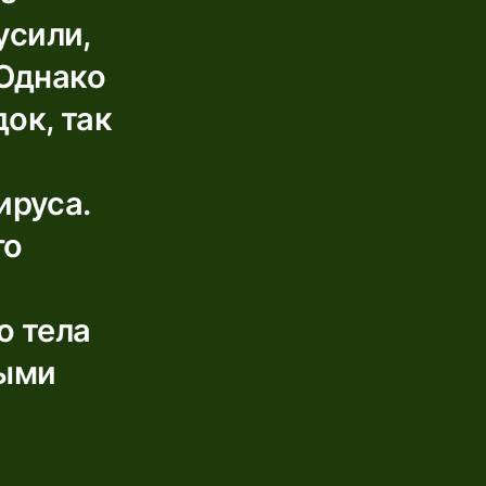
усили,
 Однако
ок, так
ируса.
го
о тела
ными