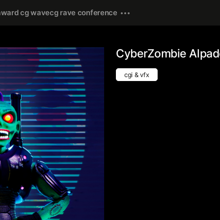
award cg wave
cg rave conference
CyberZombie Alpad
cgi & vfx