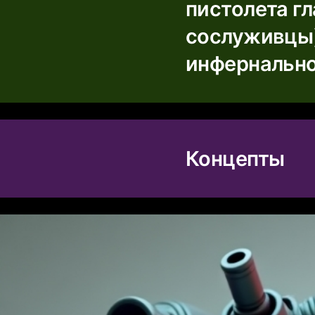
пистолета гл
сослуживцы)
инфернально
Концепты