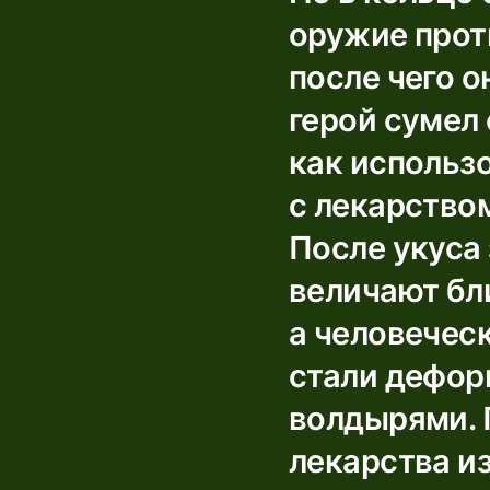
оружие прот
после чего о
герой сумел 
как использ
с лекарством
После укуса 
величают бл
а человеческ
стали дефор
волдырями. 
лекарства и