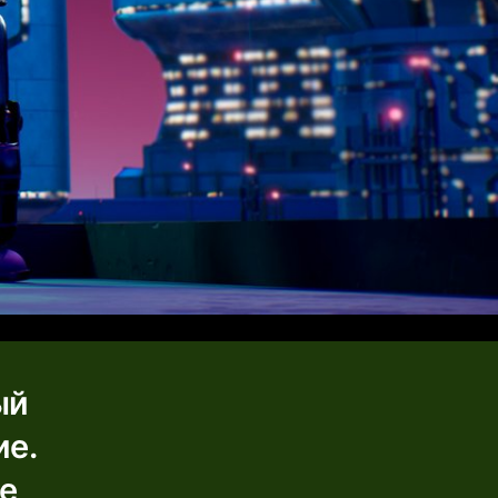
ый
ие.
ое