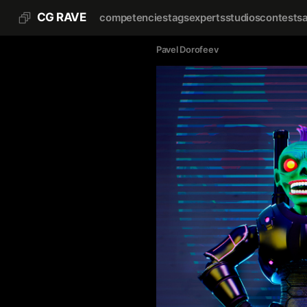
CG RAVE
competencies
tags
experts
studios
contests
Pavel Dorofeev