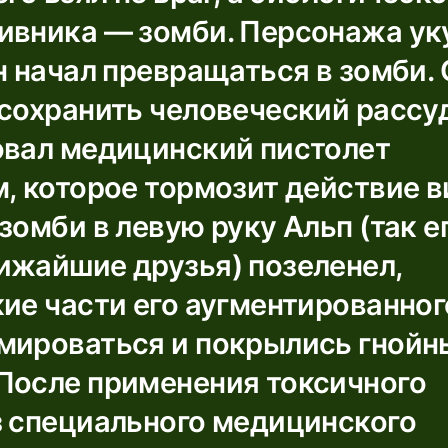
ивника — зомби. Персонажа ук
н начал превращаться в зомби.
сохранить человеческий рассуд
овал медицинский пистолет
, которое тормозит действие в
зомби в левую руку Альп (так е
ижайшие друзья) позеленел,
ие части его аугментированног
мироваться и покрылись гной
После применения токсичного
з специального медицинского