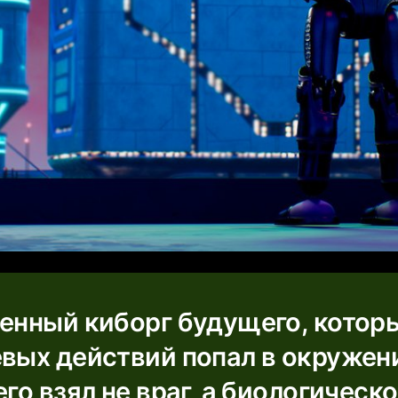
оенный киборг будущего, котор
евых действий попал в окружен
его взял не враг, а биологическ