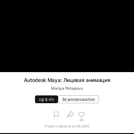
Autodesk Maya: Лицевая анимация
Mariya Potapova
cgi & vfx
3d postproduction
26
Project created at
24.06.2026