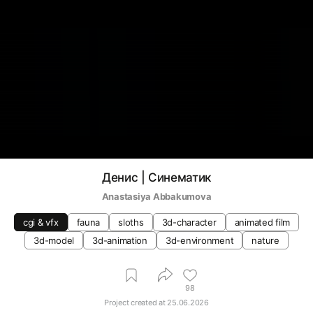
Денис | Синематик
Anastasiya Abbakumova
cgi & vfx
fauna
sloths
3d-character
animated film
3d-model
3d-animation
3d-environment
nature
98
Project created at
25.06.2026