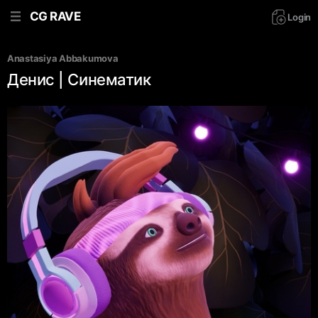
CG RAVE
Login
Anastasiya Abbakumova
Денис | Синематик