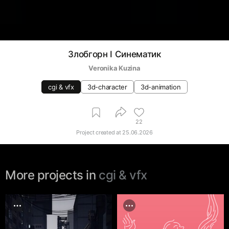
Злобгорн I Синематик
Veronika Kuzina
cgi & vfx
3d-character
3d-animation
22
Project created at
25.06.2026
More projects in
cgi & vfx