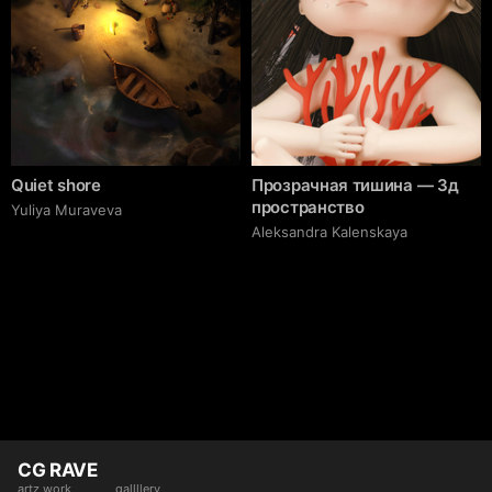
Quiet shore
Прозрачная тишина — 3д
пространство
Yuliya Muraveva
Aleksandra Kalenskaya
CG RAVE
artz work
gallllery