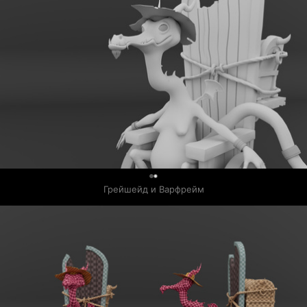
0
Грейшейд и Варфрейм