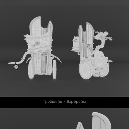
Грейшейд и Варфрейм