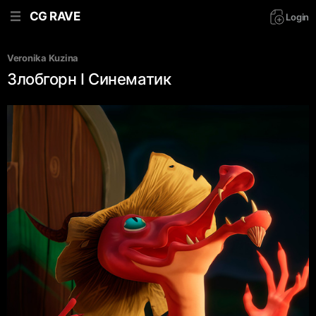
CG RAVE
Login
Veronika Kuzina
Злобгорн I Синематик