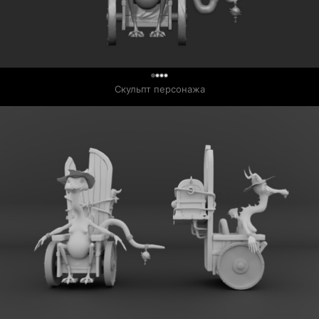
0
Скульпт персонажа