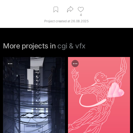
4
Project created at
26.08.2025
More projects in
cgi & vfx