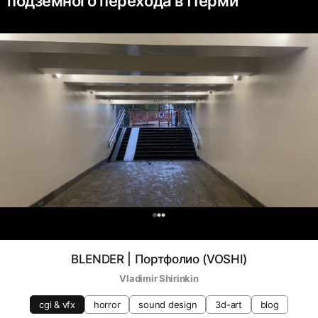
подземного перехода в Перми
0
BLENDER | Портфолио (VOSHI)
Vladimir Shirinkin
cgi & vfx
horror
sound design
3d-art
blog