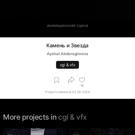
анимационная сцена
Камень и Звезда
Ayshat Abduragimova
cgi & vfx
18
Project created at
03.06.2026
More projects in
cgi & vfx