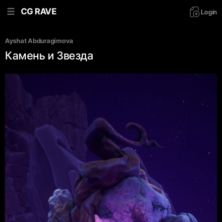
CG RAVE
Login
Ayshat Abduragimova
Камень и Звезда