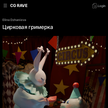
CG RAVE
Login
Elina Dzhanieva
Цирковая гримерка