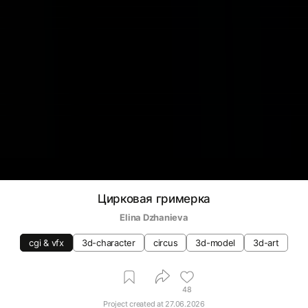
Цирковая гримерка
Elina Dzhanieva
cgi & vfx
3d-character
circus
3d-model
3d-art
48
Project created at
27.06.2026