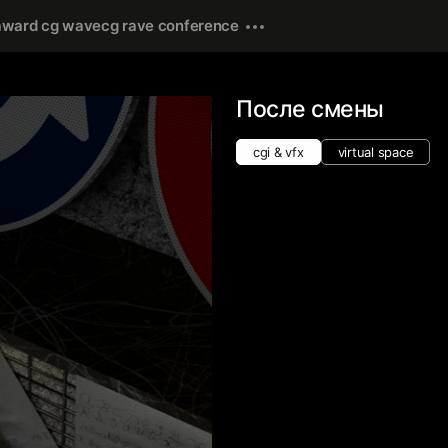
award cg wave
cg rave conference
После смены
cgi & vfx
virtual space