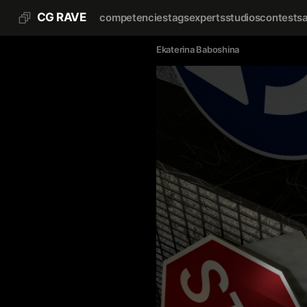
CG RAVE
competencies
tags
experts
studios
contests
Ekaterina Baboshina