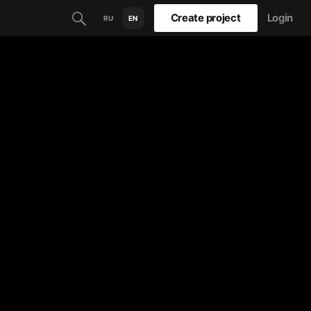
Create project
Login
RU
EN