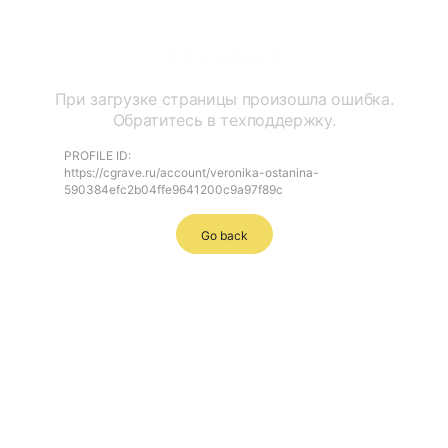
Ошибка
При загрузке страницы произошла ошибка.
Обратитесь в техподдержку.
PROFILE ID:
https://cgrave.ru/account/veronika-ostanina-
590384efc2b04ffe9641200c9a97f89c
Go back