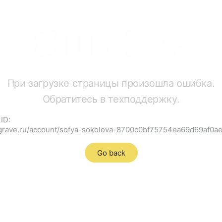
Ошибка
При загрузке страницы произошла ошибка.
Обратитесь в техподдержку.
ID:
cgrave.ru/account/sofya-sokolova-8700c0bf75754ea69d69af0
Go back