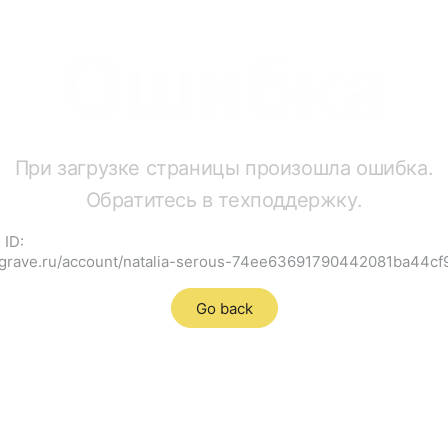
Ошибка
При загрузке страницы произошла ошибка.
Обратитесь в техподдержку.
 ID:
/cgrave.ru/account/natalia-serous-74ee63691790442081ba44cf
Go back