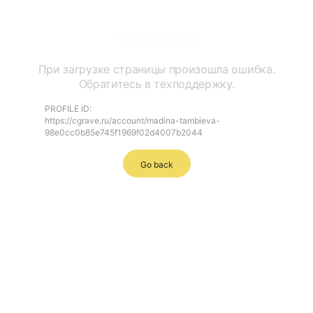
Ошибка
При загрузке страницы произошла ошибка.
Обратитесь в техподдержку.
PROFILE ID:
https://cgrave.ru/account/madina-tambieva-
98e0cc0b85e745f1969f02d4007b2044
Go back