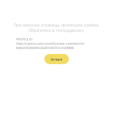
Ошибка
При загрузке страницы произошла ошибка.
Обратитесь в техподдержку.
PROFILE ID:
https://cgrave.ru/account/lizaveta-valantsevich-
8d8a00b2b6d642ba87c82302c3e2686b
Go back