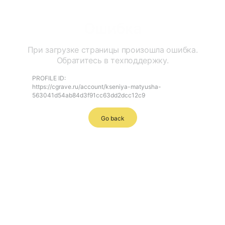
Ошибка
При загрузке страницы произошла ошибка.
Обратитесь в техподдержку.
PROFILE ID:
https://cgrave.ru/account/kseniya-matyusha-
563041d54ab84d3f91cc63dd2dcc12c9
Go back