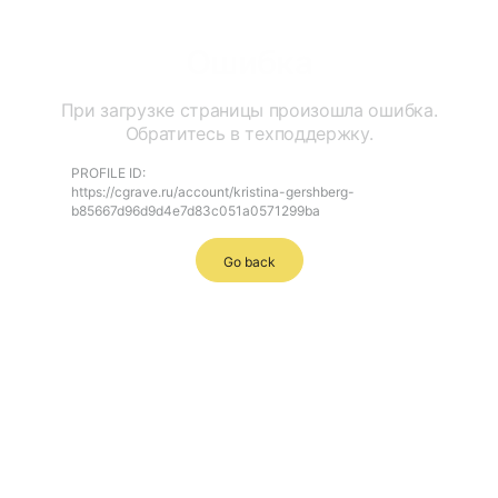
Ошибка
При загрузке страницы произошла ошибка.
Обратитесь в техподдержку.
PROFILE ID:
https://cgrave.ru/account/kristina-gershberg-
b85667d96d9d4e7d83c051a0571299ba
Go back