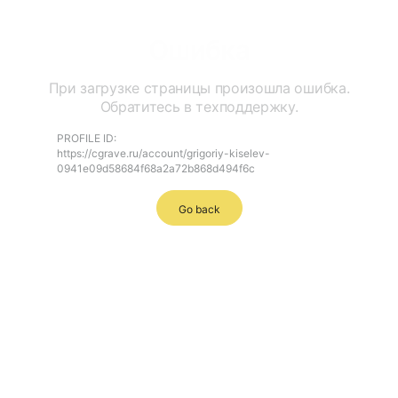
Ошибка
При загрузке страницы произошла ошибка.
Обратитесь в техподдержку.
PROFILE ID:
https://cgrave.ru/account/grigoriy-kiselev-
0941e09d58684f68a2a72b868d494f6c
Go back