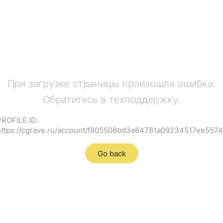
Ошибка
При загрузке страницы произошла ошибка.
Обратитесь в техподдержку.
PROFILE ID:
https://cgrave.ru/account/f805508bd3a64781a09234517ee5574
Go back