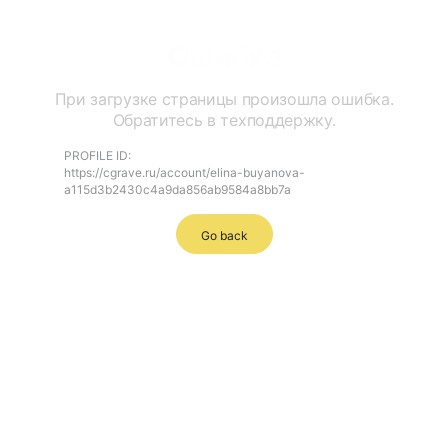
Ошибка
При загрузке страницы произошла ошибка.
Обратитесь в техподдержку.
PROFILE ID:
https://cgrave.ru/account/elina-buyanova-
a115d3b2430c4a9da856ab9584a8bb7a
Go back