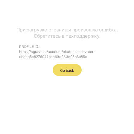
Ошибка
При загрузке страницы произошла ошибка.
Обратитесь в техподдержку.
PROFILE ID:
https://cgrave.ru/account/ekaterina-dovator-
ebddb8c8275941bea63e233c95b6b85c
Go back