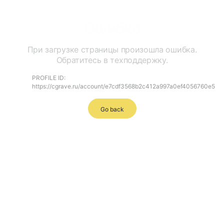
Ошибка
При загрузке страницы произошла ошибка.
Обратитесь в техподдержку.
PROFILE ID:
https://cgrave.ru/account/e7cdf3568b2c412a997a0ef4056760e5
Go back