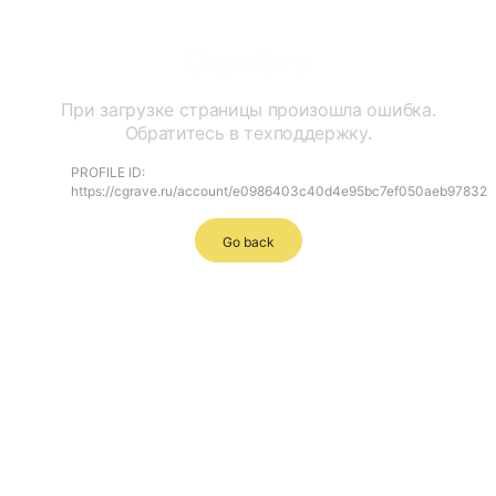
Ошибка
При загрузке страницы произошла ошибка.
Обратитесь в техподдержку.
PROFILE ID:
https://cgrave.ru/account/e0986403c40d4e95bc7ef050aeb97832
Go back