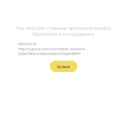
Ошибка
При загрузке страницы произошла ошибка.
Обратитесь в техподдержку.
PROFILE ID:
https://cgrave.ru/account/diana-skurkova-
209a72830e7d4e1fa64e335bafe5697f
Go back