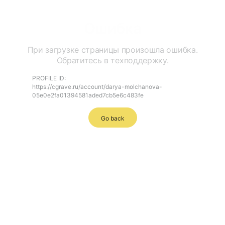
Ошибка
При загрузке страницы произошла ошибка.
Обратитесь в техподдержку.
PROFILE ID:
https://cgrave.ru/account/darya-molchanova-
05e0e2fa01394581aded7cb5e6c483fe
Go back