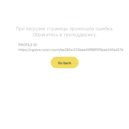
Ошибка
При загрузке страницы произошла ошибка.
Обратитесь в техподдержку.
PROFILE ID:
https://cgrave.ru/account/ba280e335bae49f88f5f5bab34fad37d
Go back