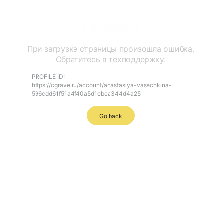
Ошибка
При загрузке страницы произошла ошибка.
Обратитесь в техподдержку.
PROFILE ID:
https://cgrave.ru/account/anastasiya-vasechkina-
596cdd61f51a4f40a5d1ebea344d4a25
Go back