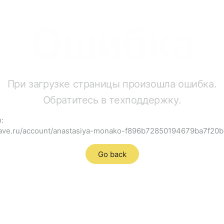
Ошибка
При загрузке страницы произошла ошибка.
Обратитесь в техподдержку.
:
grave.ru/account/anastasiya-monako-f896b72850194679ba7f20
Go back