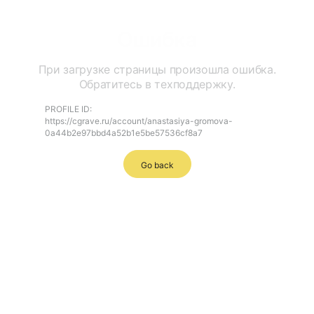
Ошибка
При загрузке страницы произошла ошибка.
Обратитесь в техподдержку.
PROFILE ID:
https://cgrave.ru/account/anastasiya-gromova-
0a44b2e97bbd4a52b1e5be57536cf8a7
Go back