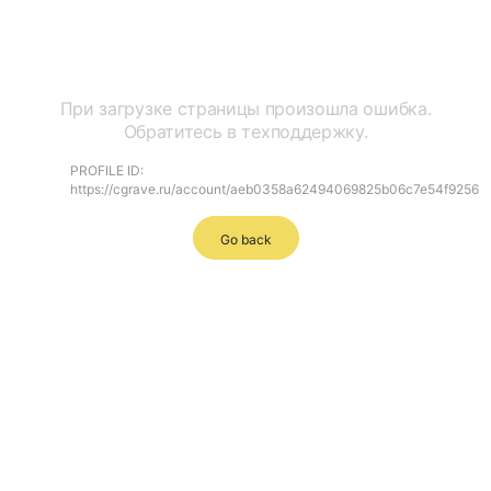
Ошибка
При загрузке страницы произошла ошибка.
Обратитесь в техподдержку.
PROFILE ID:
https://cgrave.ru/account/aeb0358a62494069825b06c7e54f9256
Go back